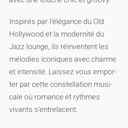
Inspi­rés par l’élé­gance du Old
Holly­wood et la moder­nité du
Jazz lounge, ils réin­ventent les
mélo­dies iconiques avec charme
et inten­sité. Lais­sez vous empor­
ter par cette constel­la­tion musi­
cale où romance et rythmes
vivants s’en­tre­lacent.