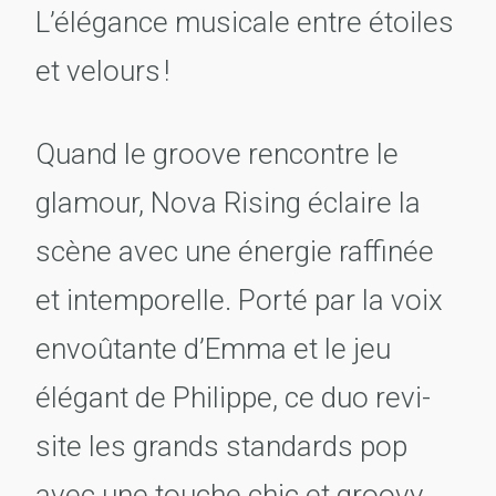
L’élé­gance musi­cale entre étoiles
et velours !
Quand le groove rencontre le
glamour, Nova Rising éclaire la
scène avec une éner­gie raffi­née
et intem­po­relle. Porté par la voix
envoû­tante d’Emma et le jeu
élégant de Philippe, ce duo revi­
site les grands stan­dards pop
avec une touche chic et groovy.