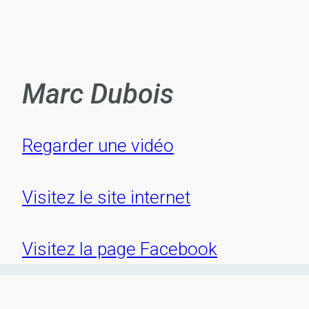
Marc Dubois
Regar­der une vidéo
Visi­tez le site inter­net
Visi­tez la page Face­book
Liste