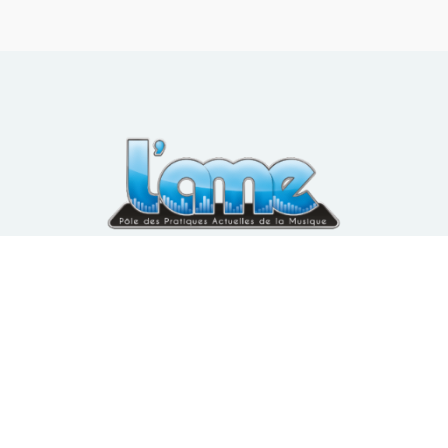
l'ame
ANIMATION MUSIQUE ENSEIGNEMENT
25 rue de Champagne
08000 CHARLEVILLE-MÉZIÈRES
Secrétariat ouvert du lundi au vendredi
de 14h à 18h et mercredi matin de 9h à 12h
Tel : 03 24 58 24 41
Facebook
Instagram
youtube
twitter
soundclou
Contact
Une réalisation