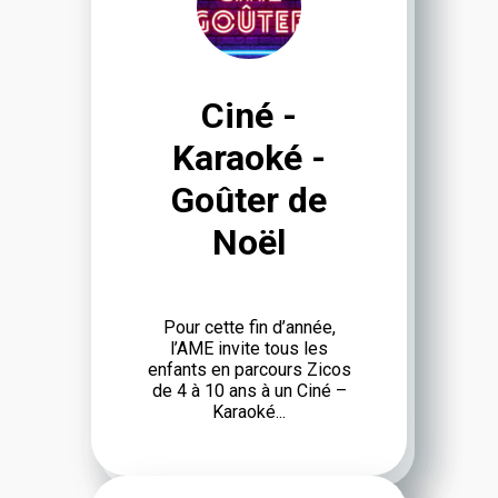
KARAOKÉ
-
GOÛTER
Ciné -
DE
Karaoké -
NOËL
Goûter de
Noël
Pour cette fin d’an­née,
l’AME invite tous les
enfants en parcours Zicos
de 4 à 10 ans à un Ciné –
Karaoké...