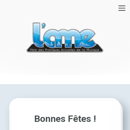
mer
Fer
L'AME
Bonnes Fêtes !