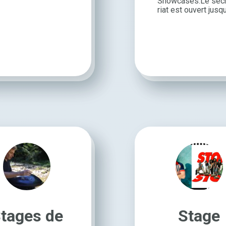
Show­cases.Le secr
riat est ouvert jusqu’
tages de
Stage