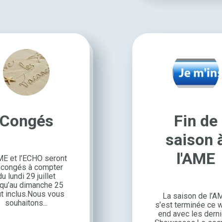
Congés
Fin de
saison 
l'AME
ME et l’ECHO seront
 congés à comp­ter
du lundi 29 juillet
squ’au dimanche 25
t inclus.Nous vous
La saison de l’A
souhai­tons...
s’est termi­née ce
end avec les dern