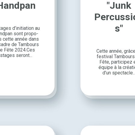
Handpan
"Junk
Percussi
s"
ages d’ini­tia­tion au
nd­pan sont propo­
s cette année dans
 cadre de Tambours
e Fête 2024.Ces
Cette année, grâc
stages seront...
festi­val Tambours
Fête, parti­ci­pez 
équipe à la créa­t
d’un spec­tacle..