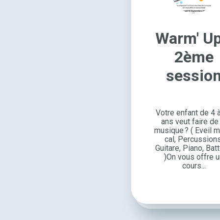
Warm' Up
2ème
sessio
Votre enfant de 4 
ans veut faire de 
musique ? ( Eveil m
cal, Percus­sions
Guitare, Piano, Batt
)On vous offre 
cours...