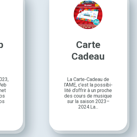
p
Carte
Cadeau
023,
La Carte-Cadeau de
Web
l’AME, c’est la possi­bi­
met
lité d’of­frir à un proche
mps
des cours de musique
vos
sur la saison 2023–
2024.La...