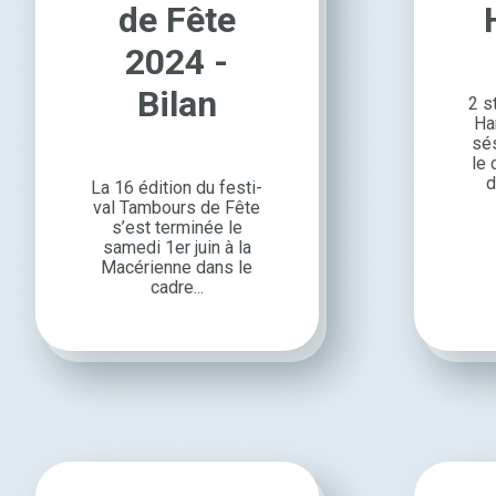
de Fête
2024 -
Bilan
2 st
Ha
sé
le
d
La 16 édition du festi­
val Tambours de Fête
s’est termi­née le
samedi 1er juin à la
Macé­rienne dans le
cadre...