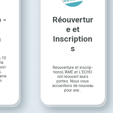
 -
Réouvertur
e et
n
Inscription
s
à 10
la
usi­
Réou­ver­ture et inscrip­
,
tionsL’AME et L’ECHO
e­rie
ont réou­vert leurs
un
portes. Nous vous
accueillons de nouveau
pour une...