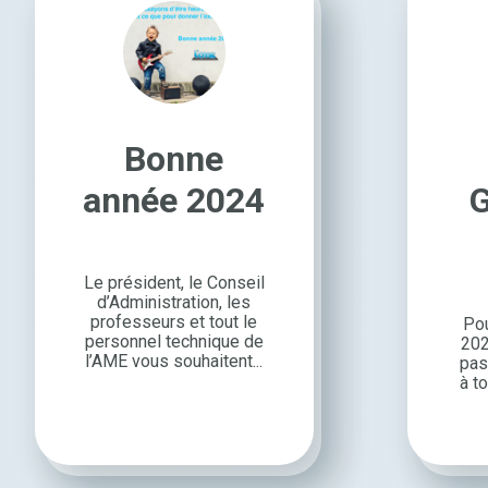
Bonne
année 2024
G
Le président, le Conseil
d’Ad­mi­nis­tra­tion, les
profes­seurs et tout le
Pou
person­nel tech­nique de
202
l’AME vous souhaitent...
pas 
à t