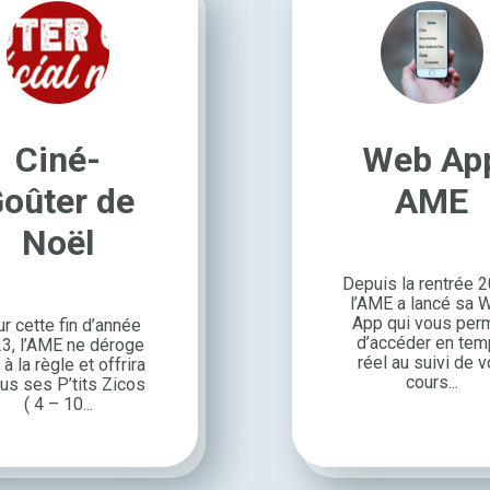
Ciné-
Web Ap
oûter de
AME
Noël
Depuis la rentrée 2
l’AME a lancé sa 
App qui vous per
r cette fin d’année
d’ac­cé­der en te
3, l’AME ne déroge
réel au suivi de 
à la règle et offrira
cours...
ous ses P’tits Zicos
( 4 – 10...