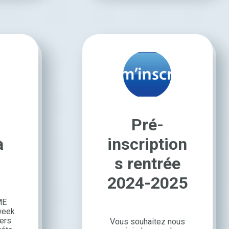
Pré-
à
inscription
s rentrée
2024-2025
ME
 week
iers
Vous souhai­tez nous