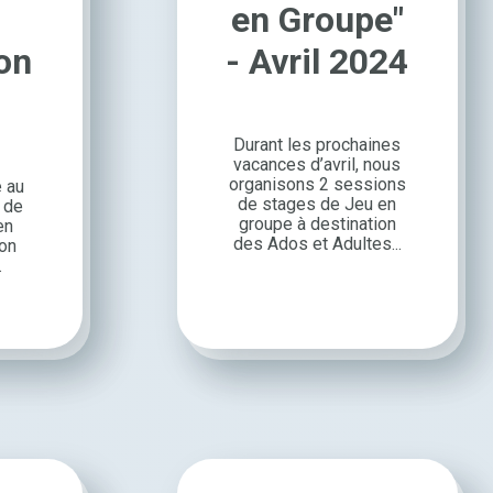
en Groupe"
on
- Avril 2024
Durant les prochaines
vacances d’avril, nous
orga­ni­sons 2 sessions
e au
de stages de Jeu en
 de
groupe à desti­na­tion
en
des Ados et Adultes...
ion
.